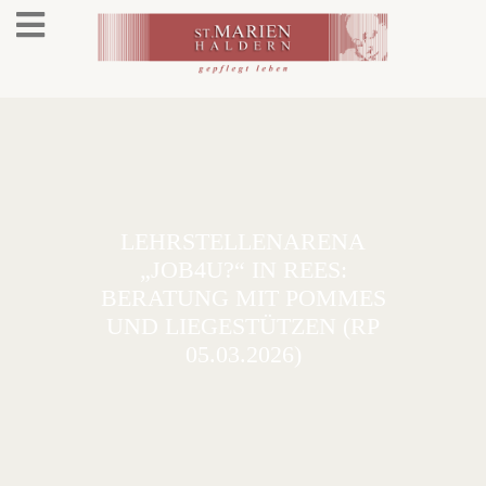
LEHRSTELLENARENA
„JOB4U?“ IN REES:
BERATUNG MIT POMMES
UND LIEGESTÜTZEN (RP
05.03.2026)