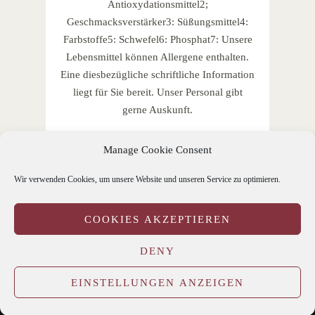
Antioxydationsmittel2;
Geschmacksverstärker3: Süßungsmittel4:
Farbstoffe5: Schwefel6: Phosphat7: Unsere
Lebensmittel können Allergene enthalten.
Eine diesbezügliche schriftliche Information
liegt für Sie bereit. Unser Personal gibt
gerne Auskunft.
Manage Cookie Consent
Wir verwenden Cookies, um unsere Website und unseren Service zu optimieren.
COOKIES AKZEPTIEREN
IMPRESSUM
DISCLAIMER/DATENSCHUTZ
Cookie-Richtlinie (EU)
DENY
©2016 St. Marien Haldern gGmbH
EINSTELLUNGEN ANZEIGEN