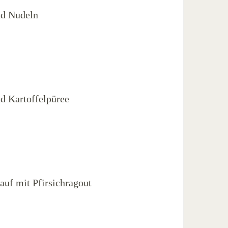
nd Nudeln
d Kartoffelpüree
uf mit Pfirsichragout