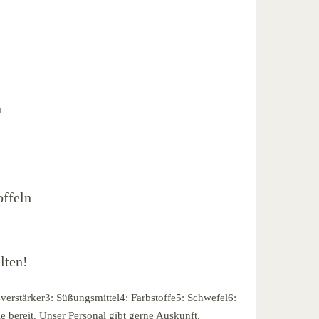
n
ffeln
lten!
verstärker3: Süßungsmittel4: Farbstoffe5: Schwefel6:
e bereit. Unser Personal gibt gerne Auskunft.