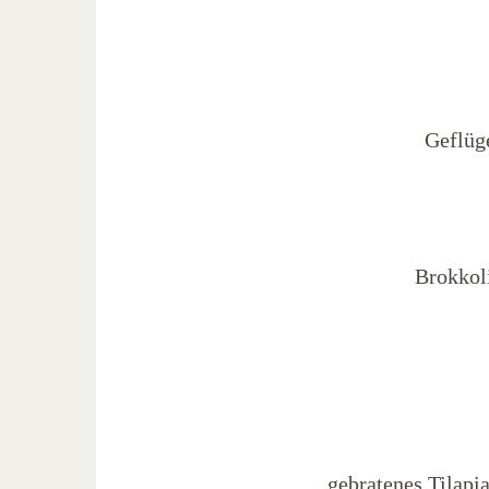
Geflüg
Brokkol
gebratenes Tilapi