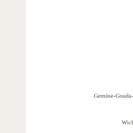
Gemüse-Gouda-K
Wich