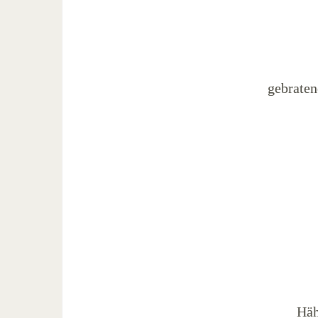
gebraten
Häh