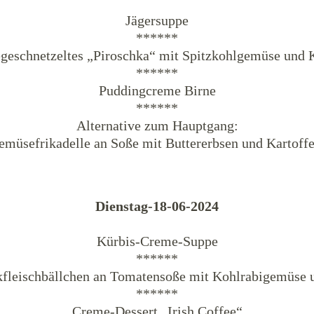
Jägersuppe
******
geschnetzeltes „Piroschka“ mit Spitzkohlgemüse und K
******
Puddingcreme Birne
******
Alternative zum Hauptgang:
emüsefrikadelle an Soße mit Buttererbsen und Kartoffe
Dienstag-18-06-2024
Kürbis-Creme-Suppe
******
kfleischbällchen an Tomatensoße mit Kohlrabigemüse u
******
Creme-Dessert „Irish Coffee“