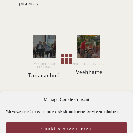
(30.4.2025)
VORHERIGER
NÄCHSTER EINTRAG
EINTRAG
Veehharfe
Tanznachmittag
spielen auf
(24.4.2025)
der
Manage Cookie Consent
Terrasse
hinter dem
Wir verwenden Cookies, um unsere Website und unseren Service zu optimieren.
Landhaus
IMPRESSUM
DISCLAIMER/DATENSCHUTZ
(2.5.2025)
Cookies Akzeptieren