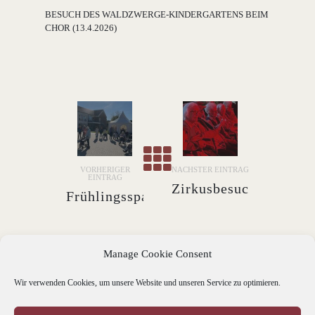
BESUCH DES WALDZWERGE-KINDERGARTENS BEIM
CHOR (13.4.2026)
VORHERIGER
NÄCHSTER EINTRAG
EINTRAG
Zirkusbesuch
Frühlingsspaziergang
(17.4.2026)
mit
Bewohnern
Manage Cookie Consent
des Witte
Wir verwenden Cookies, um unsere Website und unseren Service zu optimieren.
Hüs und
dem