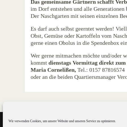
Das gemeinsame Gärtnern schafft Verb
im Dorf entstehen und alle Generationen 
Der Naschgarten mit seinen einzelnen Bee
Es darf auch selbst geerntet werden! Viel
Obst, Gemüse oder Kartoffeln vom Naschga
gerne einen Obolus in die Spendenbox ei
Wer gerne mitmachen möchte und/oder we
kommt
dienstags Vormittag direkt zum
Maria Cornelißen,
Tel.: 0157 87816574
oder an die beiden Quartiersmanager Ver
Wir verwenden Cookies, um unsere Website und unseren Service zu optimieren.
©2016 St. Marien Haldern gGmbH